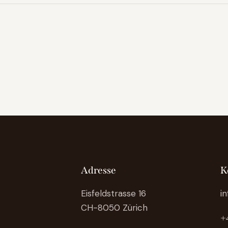
Adresse
K
Eisfeldstrasse 16
i
CH-8050 Zürich
+