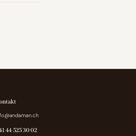
ontakt
nfo@andaman.ch
41 44 525 30 02