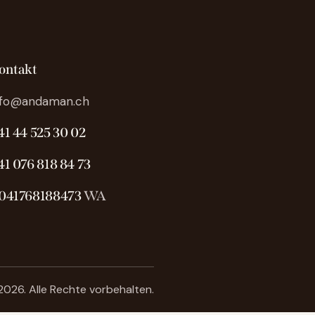
ontakt
nfo@andaman.ch
41 44 525 30 02
41 076 818 84 73
041768188473
WA
026. Alle Rechte vorbehalten.