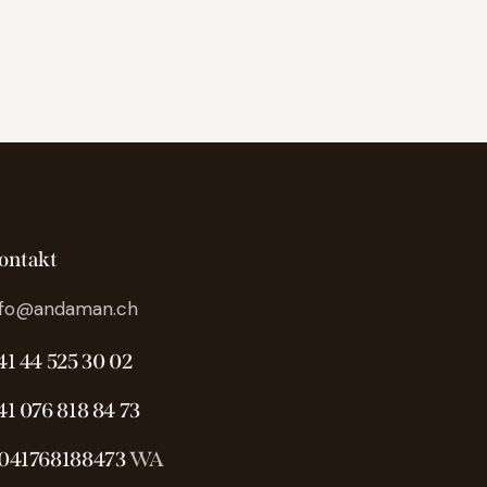
ontakt
nfo@andaman.ch
41 44 525 30 02
41 076 818 84 73
041768188473
WA