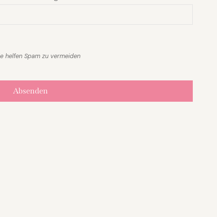
mail
*
ie helfen Spam zu vermeiden
Absenden