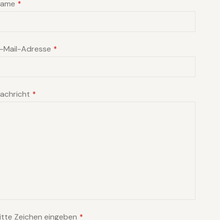
Name
*
-Mail-Adresse
*
achricht
*
usiness
itte Zeichen eingeben
*