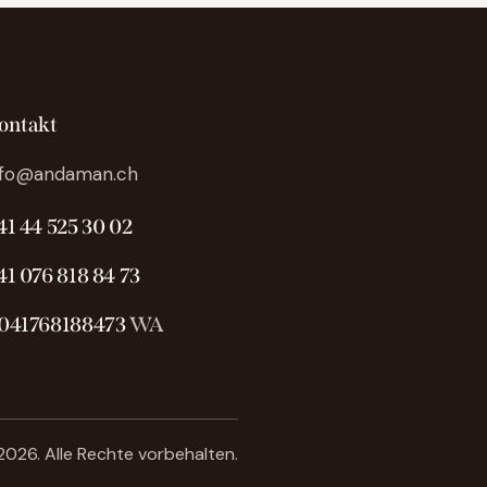
ontakt
nfo@andaman.ch
41 44 525 30 02
41 076 818 84 73
041768188473
WA
026. Alle Rechte vorbehalten.