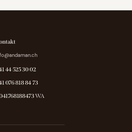
ontakt
nfo@andaman.ch
41 44 525 30 02
41 076 818 84 73
041768188473
WA