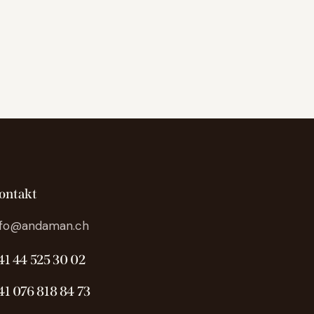
ontakt
nfo@andaman.ch
41 44 525 30 02
41 076 818 84 73