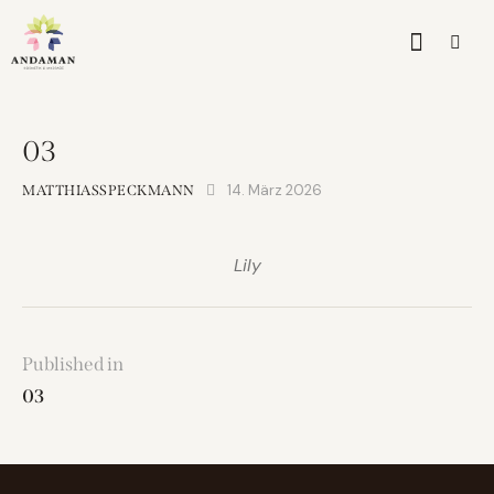
03
14. März 2026
MATTHIASSPECKMANN
Lily
Published in
03