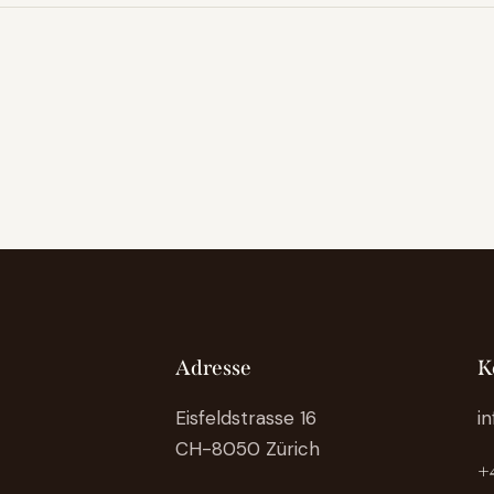
Adresse
K
Eisfeldstrasse 16
i
CH-8050 Zürich
+