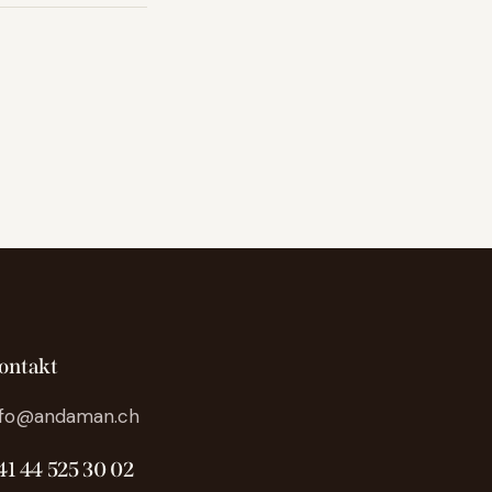
ontakt
nfo@andaman.ch
41 44 525 30 02