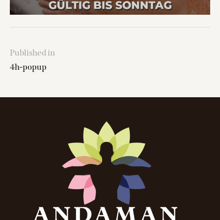
Published in
4h-popup