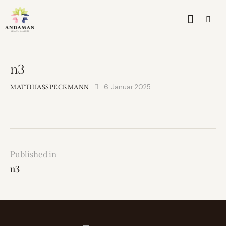
n3
6. Januar 2025
MATTHIASSPECKMANN
Published in
n3