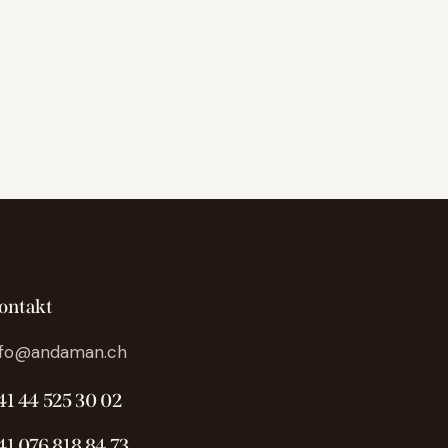
ontakt
nfo@andaman.ch
41 44 525 30 02
41 076 818 84 73